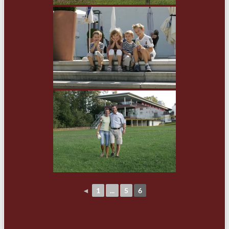
◄
1
...
5
6