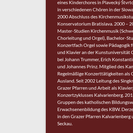
eines Kinderchores in Plavecký Štvrto
in verschiedenen Chören in der Slowa
2000 Abschluss des Kirchenmusikst
Konservatorium Bratislava. 2000 – 
Master-Studien Kirchenmusik (Schw
Chorleitung und Orgel), Bachelor-St
Konzertfach Orgel sowie Pädagogik f
und Klavier an der Kunstuniversität 
bei Johann Trummer, Erich Konstantin
und Johannes Prinz. Mitglied des K
Regelmäßige Konzerttätigkeiten als O
Ausland. Seit 2002 Leitung des Singk
Grazer Pfarren und Arbeit als Klavie
Konzertzyklusses Kalvarienberg. 201
Gruppen des katholischen Bildungswe
Erwachsenenbildung des KBW. Derzei
in den Grazer Pfarren Kalvarienberg 
Seckau.