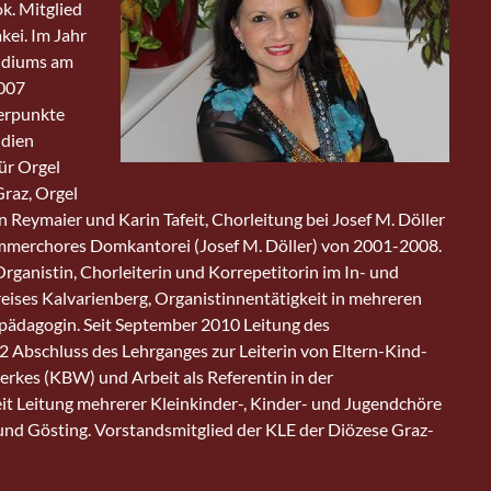
k. Mitglied
kei. Im Jahr
udiums am
2007
erpunkte
udien
ür Orgel
Graz, Orgel
 Reymaier und Karin Tafeit, Chorleitung bei Josef M. Döller
ammerchores Domkantorei (Josef M. Döller) von 2001-2008.
rganistin, Chorleiterin und Korrepetitorin im In- und
reises Kalvarienberg, Organistinnentätigkeit in mehreren
rpädagogin. Seit September 2010 Leitung des
2 Abschluss des Lehrganges zur Leiterin von Eltern-Kind-
rkes (KBW) und Arbeit als Referentin in der
t Leitung mehrerer Kleinkinder-, Kinder- und Jugendchöre
und Gösting. Vorstandsmitglied der KLE der Diözese Graz-