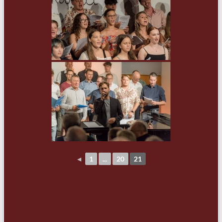
◄
1
...
20
21