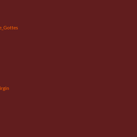
e_Gottes
rgin