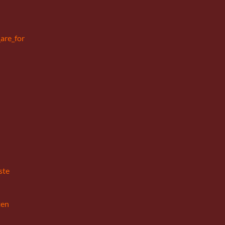
are_for
ste
ten